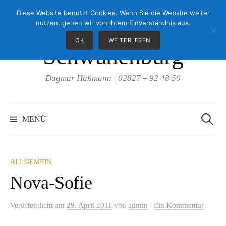
Springe
Diese Website benutzt Cookies. Wenn Sie die Website weiter
Landseer von der
zum
nutzen, gehen wir von Ihrem Einverständnis aus.
Inhalt
OK
WEITERLESEN
Schwanenburg
Dagmar Haßmann | 02827 – 92 48 50
Suche
nach:
MENÜ
ALLGEMEIN
Nova-Sofie
/
Veröffentlicht
am
29. April 2011
von
admin
Ein Kommentar