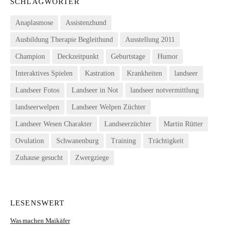
SCHLAGWÖRTER
Anaplasmose
Assistenzhund
Ausbildung Therapie Begleithund
Ausstellung 2011
Champion
Deckzeitpunkt
Geburtstage
Humor
Interaktives Spielen
Kastration
Krankheiten
landseer
Landseer Fotos
Landseer in Not
landseer notvermittlung
landseerwelpen
Landseer Welpen Züchter
Landseer Wesen Charakter
Landseerzüchter
Martin Rütter
Ovulation
Schwanenburg
Training
Trächtigkeit
Zuhause gesucht
Zwergziege
LESENSWERT
Was machen Maikäfer