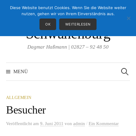
Springe
Diese Website benutzt Cookies. Wenn Sie die Website weiter
Landseer von der
zum
nutzen, gehen wir von Ihrem Einverständnis aus.
Inhalt
OK
WEITERLESEN
Schwanenburg
Dagmar Haßmann | 02827 – 92 48 50
Suche
nach:
MENÜ
ALLGEMEIN
Besucher
/
Veröffentlicht
am
9. Juni 2011
von
admin
Ein Kommentar